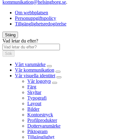
kommunikation@helsingborg.se
.
Om webbplatsen
Personuppgiftspolicy
Tillgänglighetsredogörelse
Stäng
Vad letar du efter?
Sök
Vårt varumärke
Vår kommunikation
Vår visuella identitet
Vår logotyp
Färg
Skyltar
Typografi
Layout
Bilder
Kontorstryck
Profilprodukter
Dottervarumärke
Piktogram
Tillgänglighet