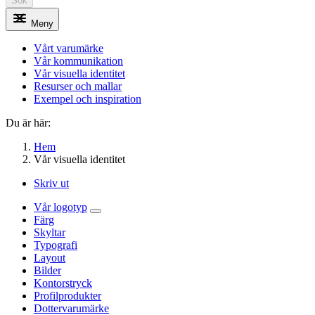
Sök
Meny
Vårt varumärke
Vår kommunikation
Vår visuella identitet
Resurser och mallar
Exempel och inspiration
Du är här:
Hem
Vår visuella identitet
Skriv ut
Vår logotyp
Färg
Skyltar
Typografi
Layout
Bilder
Kontorstryck
Profilprodukter
Dottervarumärke