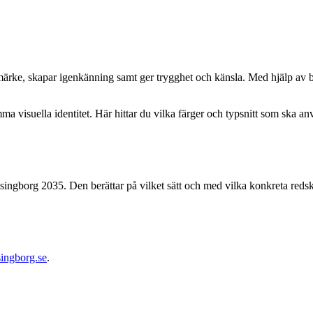
umärke, skapar igenkänning samt ger trygghet och känsla. Med hjälp av 
mma visuella identitet. Här hittar du vilka färger och typsnitt som ska
lsingborg 2035. Den berättar på vilket sätt och med vilka konkreta re
ingborg.se
.