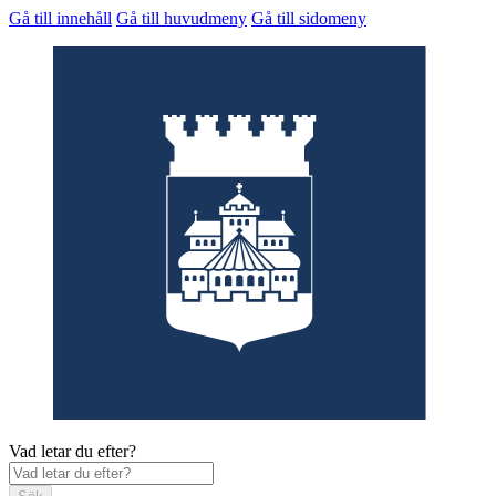
Gå till innehåll
Gå till huvudmeny
Gå till sidomeny
Vad letar du efter?