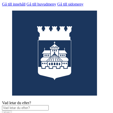
Gå till innehåll
Gå till huvudmeny
Gå till sidomeny
Vad letar du efter?