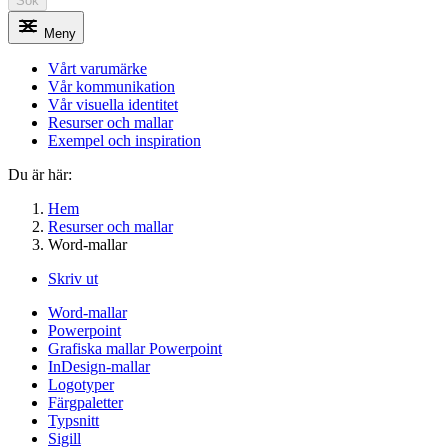
Sök
Meny
Vårt varumärke
Vår kommunikation
Vår visuella identitet
Resurser och mallar
Exempel och inspiration
Du är här:
Hem
Resurser och mallar
Word-mallar
Skriv ut
Word-mallar
Powerpoint
Grafiska mallar Powerpoint
InDesign-mallar
Logotyper
Färgpaletter
Typsnitt
Sigill