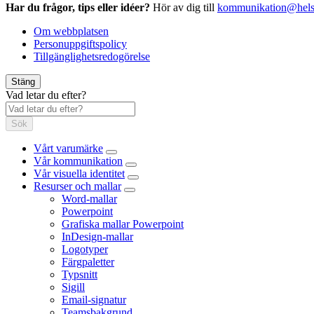
Har du frågor, tips eller idéer?
Hör av dig till
kommunikation@hels
Om webbplatsen
Personuppgiftspolicy
Tillgänglighetsredogörelse
Stäng
Vad letar du efter?
Sök
Vårt varumärke
Vår kommunikation
Vår visuella identitet
Resurser och mallar
Word-mallar
Powerpoint
Grafiska mallar Powerpoint
InDesign-mallar
Logotyper
Färgpaletter
Typsnitt
Sigill
Email-signatur
Teamsbakgrund