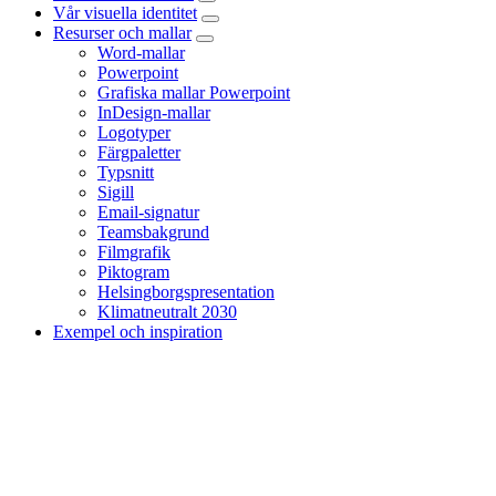
Vår visuella identitet
Resurser och mallar
Word-mallar
Powerpoint
Grafiska mallar Powerpoint
InDesign-mallar
Logotyper
Färgpaletter
Typsnitt
Sigill
Email-signatur
Teamsbakgrund
Filmgrafik
Piktogram
Helsingborgspresentation
Klimatneutralt 2030
Exempel och inspiration