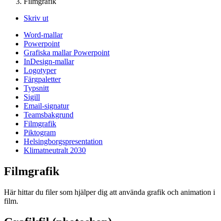
Filmgrafik
Skriv ut
Word-mallar
Powerpoint
Grafiska mallar Powerpoint
InDesign-mallar
Logotyper
Färgpaletter
Typsnitt
Sigill
Email-signatur
Teamsbakgrund
Filmgrafik
Piktogram
Helsingborgspresentation
Klimatneutralt 2030
Filmgrafik
Här hittar du filer som hjälper dig att använda grafik och animation i
film.