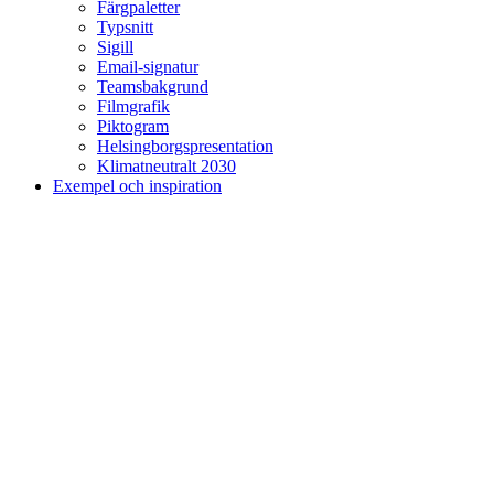
Färgpaletter
Typsnitt
Sigill
Email-signatur
Teamsbakgrund
Filmgrafik
Piktogram
Helsingborgspresentation
Klimatneutralt 2030
Exempel och inspiration