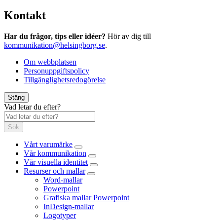
Kontakt
Har du frågor, tips eller idéer?
Hör av dig till
kommunikation@helsingborg.se
.
Om webbplatsen
Personuppgiftspolicy
Tillgänglighetsredogörelse
Stäng
Vad letar du efter?
Sök
Vårt varumärke
Vår kommunikation
Vår visuella identitet
Resurser och mallar
Word-mallar
Powerpoint
Grafiska mallar Powerpoint
InDesign-mallar
Logotyper