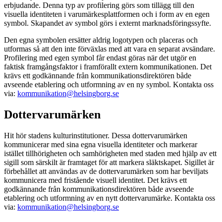
erbjudande. Denna typ av profilering görs som tillägg till den
visuella identiteten i varumärkesplattformen och i form av en egen
symbol. Skapandet av symbol görs i externt marknadsföringssyfte.
Den egna symbolen ersätter aldrig logotypen och placeras och
utformas så att den inte förväxlas med att vara en separat avsändare.
Profilering med egen symbol får endast göras när det utgör en
faktisk framgångsfaktor i framförallt extern kommunikationen. Det
krävs ett godkännande från kommunikationsdirektören både
avseende etablering och utformning av en ny symbol. Kontakta oss
via:
kommunikation@helsingborg.se
Dottervarumärken
Hit hör stadens kulturinstitutioner. Dessa dottervarumärken
kommunicerar med sina egna visuella identiteter och markerar
istället tillhörigheten och samhörigheten med staden med hjälp av ett
sigill som särskilt är framtaget för att markera släktskapet. Sigillet är
förbehållet att användas av de dottervarumärken som har beviljats
kommunicera med fristående visuell identitet. Det krävs ett
godkännande från kommunikationsdirektören både avseende
etablering och utformning av en nytt dottervarumärke. Kontakta oss
via:
kommunikation@helsingborg.se