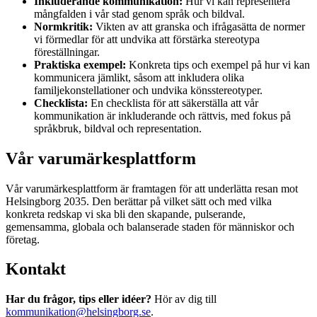
Inkluderande kommunikation:
Hur vi kan representera
mångfalden i vår stad genom språk och bildval.
Normkritik:
Vikten av att granska och ifrågasätta de normer
vi förmedlar för att undvika att förstärka stereotypa
föreställningar.
Praktiska exempel:
Konkreta tips och exempel på hur vi kan
kommunicera jämlikt, såsom att inkludera olika
familjekonstellationer och undvika könsstereotyper.
Checklista:
En checklista för att säkerställa att vår
kommunikation är inkluderande och rättvis, med fokus på
språkbruk, bildval och representation.
Vår varumärkesplattform
Vår varumärkesplattform är framtagen för att underlätta resan mot
Helsingborg 2035. Den berättar på vilket sätt och med vilka
konkreta redskap vi ska bli den skapande, pulserande,
gemensamma, globala och balanserade staden för människor och
företag.
Kontakt
Har du frågor, tips eller idéer?
Hör av dig till
kommunikation@helsingborg.se
.