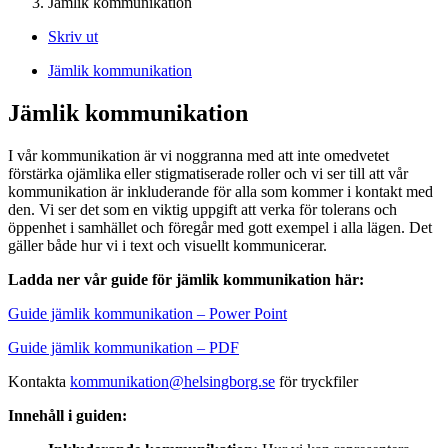
Jämlik kommunikation
Skriv ut
Nödvändiga
Jämlik kommunikation
Dessa kakor
går inte att
Jämlik kommunikation
välja bort. De
behövs för att
I vår kommunikation är vi noggranna med att inte omedvetet
hemsidan
förstärka ojämlika
eller stigmatiserade
roller och vi ser till att vår
över huvud
kommunikation är inkluderande för alla som kommer i kontakt med
taget ska
den. Vi ser det som en viktig uppgift att verka för tolerans och
fungera.
öppenhet i samhället och föregår med gott exempel i alla lägen. Det
gäller både hur vi i text och visuellt kommunicerar.
Ladda ner vår guide för jämlik kommunikation här:
Guide jämlik kommunikation – Power Point
Guide jämlik kommunikation – PDF
Kontakta
kommunikation@helsingborg.se
för tryckfiler
Innehåll i guiden: